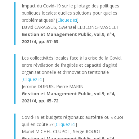
Impact du Covid-19 sur le pilotage des politiques
publiques locales: quelles solutions pour quelles
problématiques? [
Cliquez ici
]
David CARASSUS, Gwenaël LEBLONG-MASCLET
Gestion et Management Public, v
ol.9, n°4,
2021/4, pp. 57-63.
Les collectivités locales face à la crise de la Covid,
entre révélation de fragilités et capacité d’agilité
organisationnelle et d’innovation territoriale
[
Cliquez ici
]
Jérôme DUPUIS, Pierre MARIN
Gestion et Management Public, v
ol.9, n°4,
2021/4, pp. 65-72.
Covid-19 et budgets régionaux: austérité ou « quoi
qu’il en coûte »? [
Cliquez ici
]
Muriel MICHEL-CLUPOT, Serge ROUOT
Gestion et Management Public, v
ol.9, n°4,