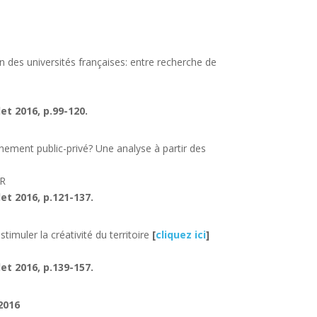
ein des universités françaises: entre recherche de
et 2016, p.99-120.
ement public-privé? Une analyse à partir des
ER
et 2016, p.121-137.
timuler la créativité du territoire
[
cliquez ici
]
et 2016, p.139-157.
2016